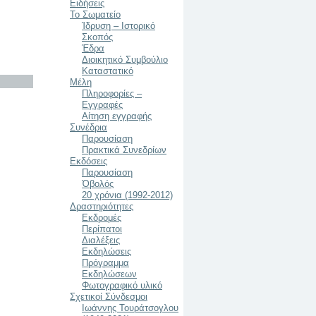
Ειδήσεις
Το Σωματείο
Ίδρυση – Ιστορικό
Σκοπός
Έδρα
Διοικητικό Συμβούλιο
Καταστατικό
Μέλη
Πληροφορίες –
Εγγραφές
Αίτηση εγγραφής
Συνέδρια
Παρουσίαση
Πρακτικά Συνεδρίων
Εκδόσεις
Παρουσίαση
Ὀβολός
20 χρόνια (1992-2012)
Δραστηριότητες
Εκδρομές
Περίπατοι
Διαλέξεις
Εκδηλώσεις
Πρόγραμμα
Εκδηλώσεων
Φωτογραφικό υλικό
Σχετικοί Σύνδεσμοι
Ιωάννης Τουράτσογλου