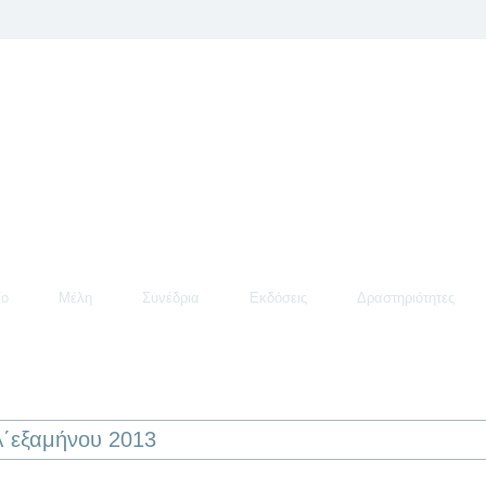
ίο
Μέλη
Συνέδρια
Εκδόσεις
Δραστηριότητες
΄εξαμήνου 2013