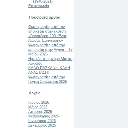
(1940-2021)
Επικοινωνία
Πρόσφατα άρθρα
Φωτογραφίες από την
επσικεψη στην έκθεση
«Γεννάδειος 100. Ένας
Αιώνας Έμπνευσης»
Φωτογραφίες από την
επίσκεψη στην Αίγινα – 17
Μαΐου 2026
Ημερίδα στη μνήμη Μαρίας
Χωραφά
ΚΑΛΟ ΠΑΣΧΑ και ΚΑΛΗ
ΑΝΑΣΤΑΣΗ!
Φωτογραφίες από την
Γενική Συνέλευση 2026
Αρχείο
Ιούνιος 2026
Μάιος 2026
Απρίλιος 2026
Φεβρουάριος 2026
Ιανουάριος 2026
Δεκέμβριος 2025