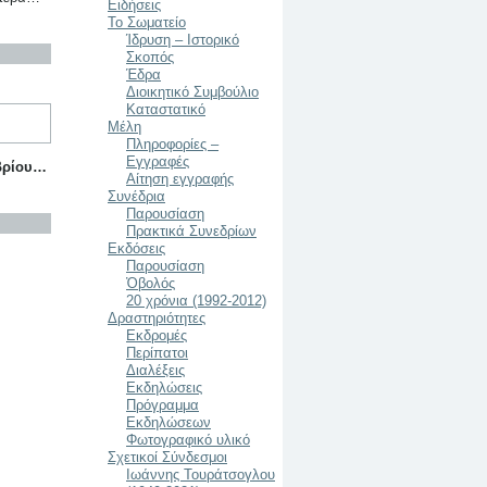
Ειδήσεις
Το Σωματείο
Ίδρυση – Ιστορικό
Σκοπός
Έδρα
Διοικητικό Συμβούλιο
Καταστατικό
Μέλη
Πληροφορίες –
Εγγραφές
βρίου…
Αίτηση εγγραφής
Συνέδρια
Παρουσίαση
Πρακτικά Συνεδρίων
Εκδόσεις
Παρουσίαση
Ὀβολός
20 χρόνια (1992-2012)
Δραστηριότητες
Εκδρομές
Περίπατοι
Διαλέξεις
Εκδηλώσεις
Πρόγραμμα
Εκδηλώσεων
Φωτογραφικό υλικό
Σχετικοί Σύνδεσμοι
Ιωάννης Τουράτσογλου