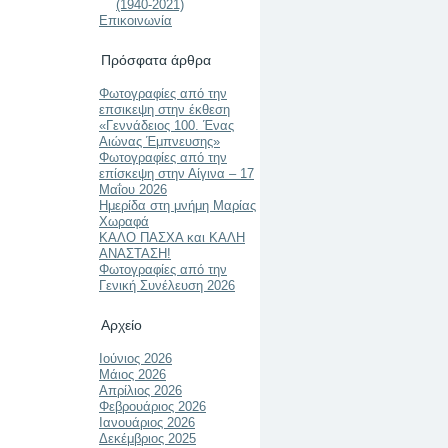
(1940-2021)
Επικοινωνία
Πρόσφατα άρθρα
Φωτογραφίες από την
επσικεψη στην έκθεση
«Γεννάδειος 100. Ένας
Αιώνας Έμπνευσης»
Φωτογραφίες από την
επίσκεψη στην Αίγινα – 17
Μαΐου 2026
Ημερίδα στη μνήμη Μαρίας
Χωραφά
ΚΑΛΟ ΠΑΣΧΑ και ΚΑΛΗ
ΑΝΑΣΤΑΣΗ!
Φωτογραφίες από την
Γενική Συνέλευση 2026
Αρχείο
Ιούνιος 2026
Μάιος 2026
Απρίλιος 2026
Φεβρουάριος 2026
Ιανουάριος 2026
Δεκέμβριος 2025