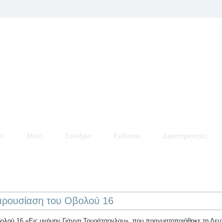
ίο
Μέλη
Συνέδρια
Εκδόσεις
Δραστηριότητες
αρουσίαση του Οβολού 16
ολού 16 «Εις μνήμην Γιάννη Τουράτσογλου», που πραγματοποιήθηκε τη Δε