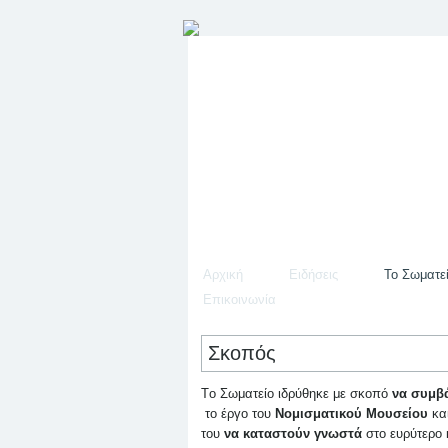
Αρχική
Ειδήσεις
Το Σωματε
Επικοινωνία
Σκοπός
Τo Σωματείο ιδρύθηκε με σκοπό
να συμβ
το έργο του
Νομισματικού Μουσείου
και
του
να καταστούν γνωστά
στο ευρύτερο κ