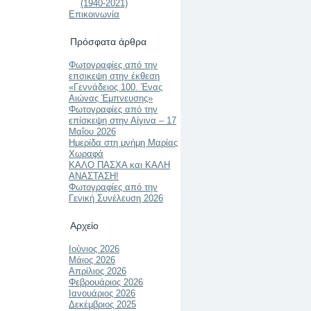
(1940-2021)
Επικοινωνία
Πρόσφατα άρθρα
Φωτογραφίες από την
επσικεψη στην έκθεση
«Γεννάδειος 100. Ένας
Αιώνας Έμπνευσης»
Φωτογραφίες από την
επίσκεψη στην Αίγινα – 17
Μαΐου 2026
Ημερίδα στη μνήμη Μαρίας
Χωραφά
ΚΑΛΟ ΠΑΣΧΑ και ΚΑΛΗ
ΑΝΑΣΤΑΣΗ!
Φωτογραφίες από την
Γενική Συνέλευση 2026
Αρχείο
Ιούνιος 2026
Μάιος 2026
Απρίλιος 2026
Φεβρουάριος 2026
Ιανουάριος 2026
Δεκέμβριος 2025