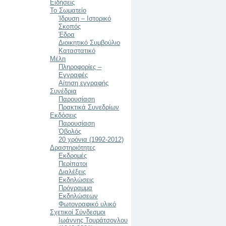
Ειδήσεις
Το Σωματείο
Ίδρυση – Ιστορικό
Σκοπός
Έδρα
Διοικητικό Συμβούλιο
Καταστατικό
Μέλη
Πληροφορίες –
Εγγραφές
Αίτηση εγγραφής
Συνέδρια
Παρουσίαση
Πρακτικά Συνεδρίων
Εκδόσεις
Παρουσίαση
Ὀβολός
20 χρόνια (1992-2012)
Δραστηριότητες
Εκδρομές
Περίπατοι
Διαλέξεις
Εκδηλώσεις
Πρόγραμμα
Εκδηλώσεων
Φωτογραφικό υλικό
Σχετικοί Σύνδεσμοι
Ιωάννης Τουράτσογλου