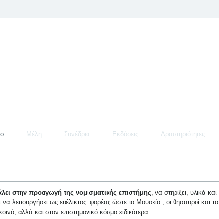
ίο
Μέλη
Συνέδρια
Εκδόσεις
Δραστηριότητες
άλει στην προαγωγή της νομισματικής επιστήμης
, να στηρίξει, υλικά και
 να λειτουργήσει ως ευέλικτος φορέας ώστε το Μουσείο , οι θησαυροί και το
οινό, αλλά και στον επιστημονικό κόσμο ειδικότερα .