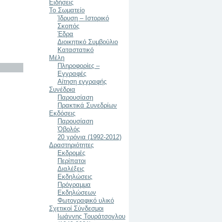
Ειδήσεις
Το Σωματείο
Ίδρυση – Ιστορικό
Σκοπός
Έδρα
Διοικητικό Συμβούλιο
Καταστατικό
Μέλη
Πληροφορίες –
Εγγραφές
Αίτηση εγγραφής
Συνέδρια
Παρουσίαση
Πρακτικά Συνεδρίων
Εκδόσεις
Παρουσίαση
Ὀβολός
20 χρόνια (1992-2012)
Δραστηριότητες
Εκδρομές
Περίπατοι
Διαλέξεις
Εκδηλώσεις
Πρόγραμμα
Εκδηλώσεων
Φωτογραφικό υλικό
Σχετικοί Σύνδεσμοι
Ιωάννης Τουράτσογλου