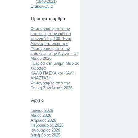
(1940-2021)
Επικοινωνία
Πρόσφατα άρθρα
Φωτογραφίες από την
επσικεψη στην έκθεση
«Γεννάδειος 100. Ένας
Αιώνας Έμπνευσης»
Φωτογραφίες από την
επίσκεψη στην Αίγινα – 17
Μαΐου 2026
Ημερίδα στη μνήμη Μαρίας
Χωραφά
ΚΑΛΟ ΠΑΣΧΑ και ΚΑΛΗ
ΑΝΑΣΤΑΣΗ!
Φωτογραφίες από την
Γενική Συνέλευση 2026
Αρχείο
Ιούνιος 2026
Μάιος 2026
Απρίλιος 2026
Φεβρουάριος 2026
Ιανουάριος 2026
Δεκέμβριος 2025