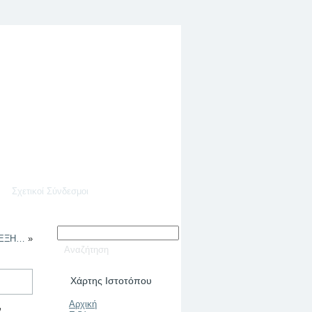
Σχετικοί Σύνδεσμοι
ΛΕΞΗ…
»
Χάρτης Ιστοτόπου
Αρχική
ν