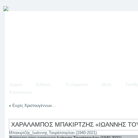
Αρχική
Ειδήσεις
Το Σωματείο
Μέλη
Συνέδρ
Επικοινωνία
«
Ευχές Χριστουγέννων…
ΧΑΡΑΛΑΜΠΟΣ ΜΠΑΚΙΡΤΖΗΣ «ΙΩΑΝΝΗΣ ΤΟΥ
Μπακιρτζής_Ιωάννης Τουράτσογλου (1940-2021)
Βρίσκεται στην κατηγορία
Ιωάννης Τουράτσογλου (1940-2021)